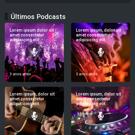
Últimos Podcasts
Lorem ipsum dolor sit
Lorem ipsum, dolor sit
amet consectetur
amet consectetur
adipisicing elit.
adipisicing elit.
3 anos atrás
3 anos atrás
Lorem ipsum, dolor sit
Lorem ipsum, dolor sit
amet consectetur
amet consectetur
adipisicing elit.
adipisicing elit.